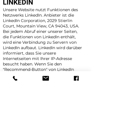
LINKEDIN
Unsere Website nutzt Funktionen des
Netzwerks LinkedIn. Anbieter ist die
LinkedIn Corporation, 2029 Stierlin
Court, Mountain View, CA 94043, USA.
Bei jedem Abruf einer unserer Seiten,
die Funktionen von LinkedIn enthält,
wird eine Verbindung zu Servern von
LinkedIn aufbaut. LinkedIn wird darüber
informiert, dass Sie unsere
Internetseiten mit Ihrer IP-Adresse
besucht haben. Wenn Sie den
"Recommend-Button" von LinkedIn
anklicken und in Ihrem Account bei
LinkedIn eingeloggt sind, ist es LinkedIn
möglich, Ihren Besuch auf unserer
Internetseite Ihnen und Ihrem
Benutzerkonto zuzuordnen. Wir weisen
darauf hin, dass wir als Anbieter der
Seiten keine Kenntnis vom Inhalt der
übermittelten Daten sowie deren
Nutzung durch LinkedIn haben.
Weitere Informationen hierzu finden